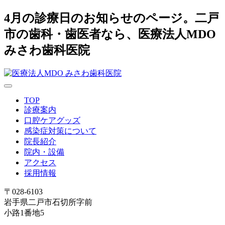
4月の診療日のお知らせのページ。二戸
市の歯科・歯医者なら、医療法人MDO
みさわ歯科医院
TOP
診療案内
口腔ケアグッズ
感染症対策について
院長紹介
院内・設備
アクセス
採用情報
〒028-6103
岩手県二戸市石切所字前
小路1番地5